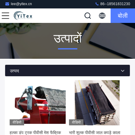
lee@yitex.cn
86--18561831230
बोली
उत्पादों
उत्पाद
वीडियो
वीडियो
हल्का डंप ट्रक पीवीसी मेश फैब्रिक
भारी शुल्क पीवीसी जाल कपड़े काला