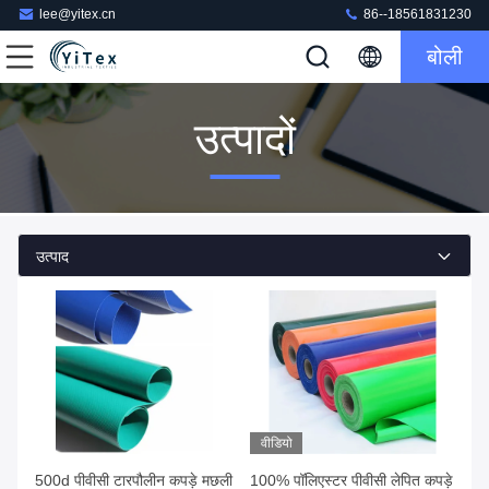
lee@yitex.cn
86--18561831230
बोली
उत्पादों
उत्पाद
वीडियो
500d पीवीसी टारपौलीन कपड़े मछली
100% पॉलिएस्टर पीवीसी लेपित कपड़े