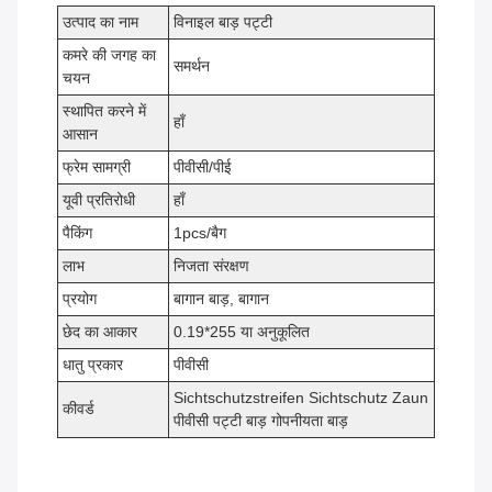
उत्पाद का नाम
विनाइल बाड़ पट्टी
कमरे की जगह का
समर्थन
चयन
स्थापित करने में
हाँ
आसान
फ्रेम सामग्री
पीवीसी/पीई
यूवी प्रतिरोधी
हाँ
पैकिंग
1pcs/बैग
लाभ
निजता संरक्षण
प्रयोग
बागान बाड़, बागान
छेद का आकार
0.19*255 या अनुकूलित
धातु प्रकार
पीवीसी
Sichtschutzstreifen Sichtschutz Zaun
कीवर्ड
पीवीसी पट्टी बाड़ गोपनीयता बाड़