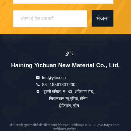
भेजना
Haining Yichuan New Material Co., Ltd.
lee@yitex.cn
86--18561831230
दूसरी मंजिल, नं. 83, अंजियांग रोड,
जियानशान न्यू एरिया, हैनिंग,
झेजियांग, चीन
चीन अच्छी गुणवत्ता पीवीसी लेपित कपड़े देने वाला। कॉपीराइट © 2026 pvc-tarps.com .
सर्वाधिकार सुरक्षित।