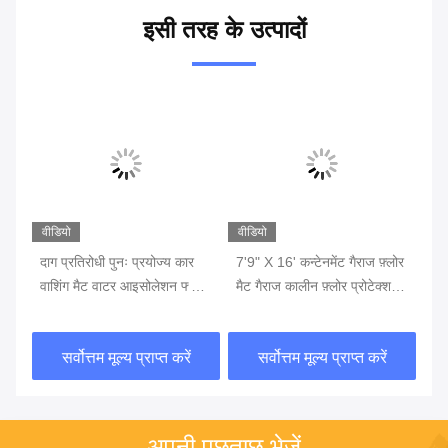
इसी तरह के उत्पादों
वीडियो
वीडियो
वीड
रेज
दाग प्रतिरोधी पुनः प्रयोज्य कार
7'9" X 16' कन्टेनमेंट गैराज फ़्लोर
गैर
्च
वाशिंग मैट वाटर आइसोलेशन फ्लोर
मैट गैराज कालीन फ़्लोर प्रोटेक्शन
पैड
स्क्वीजी के साथ नॉन-स्लिप पार्किंग
मैट
सर्वोत्तम मूल्य प्राप्त करें
सर्वोत्तम मूल्य प्राप्त करें
अपनी पूछताछ भेजें