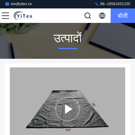
lee@yitex.cn
86--18561831230
बोली
उत्पादों