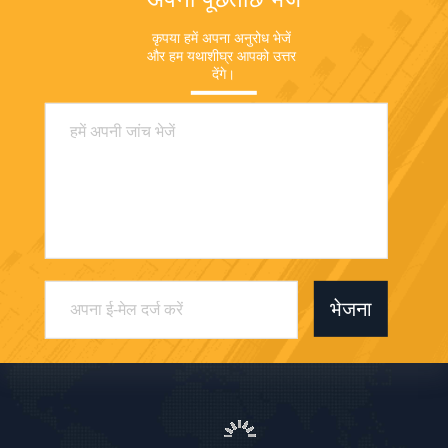
कृपया हमें अपना अनुरोध भेजें 
और हम यथाशीघ्र आपको उत्तर 
देंगे।
भेजना