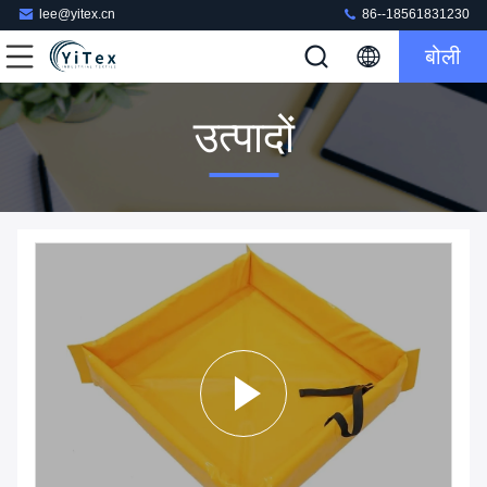
lee@yitex.cn
86--18561831230
बोली
उत्पादों