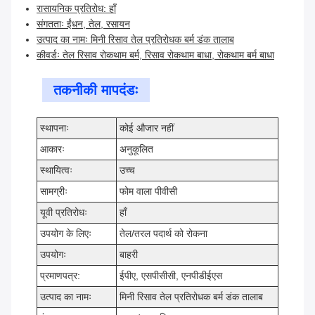
रासायनिक प्रतिरोध: हाँ
संगतताः ईंधन, तेल, रसायन
उत्पाद का नामः मिनी रिसाव तेल प्रतिरोधक बर्म डंक तालाब
कीवर्डः तेल रिसाव रोकथाम बर्म, रिसाव रोकथाम बाधा, रोकथाम बर्म बाधा
तकनीकी मापदंडः
स्थापनाः
कोई औजार नहीं
आकारः
अनुकूलित
स्थायित्वः
उच्च
सामग्रीः
फोम वाला पीवीसी
यूवी प्रतिरोधः
हाँ
उपयोग के लिएः
तेल/तरल पदार्थ को रोकना
उपयोगः
बाहरी
प्रमाणपत्र:
ईपीए, एसपीसीसी, एनपीडीईएस
उत्पाद का नामः
मिनी रिसाव तेल प्रतिरोधक बर्म डंक तालाब