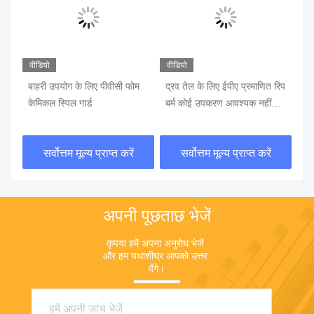
वीडियो
वीडियो
वीड
बाहरी उपयोग के लिए पीवीसी फोम
द्रव तेल के लिए ईपीए प्रमाणित रिप
यूव
केमिकल स्पिल गार्ड
बर्म कोई उपकरण आवश्यक नहीं
प्
स्थापना
रा
सर्वोत्तम मूल्य प्राप्त करें
सर्वोत्तम मूल्य प्राप्त करें
अपनी पूछताछ भेजें
कृपया हमें अपना अनुरोध भेजें 
और हम यथाशीघ्र आपको उत्तर 
देंगे।