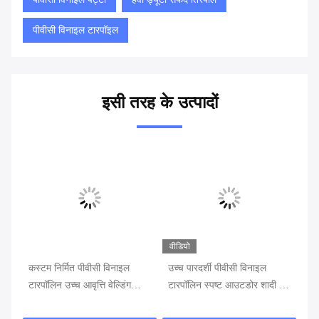
पीवीसी विनाइल टारपॉइल
इसी तरह के उत्पादों
वीडियो
वीडियो
वी
उच्च पारदर्शी पीवीसी विनाइल
पारदर्शी विनाइल टारपॉलिन पारदर्शी
हेव
टारपॉलिन स्पष्ट आउटडोर शादी के
पीवीसी सामग्री शादी के लिए
वा
लिए अवन कपड़े
आउटडोर अलंकार
नि