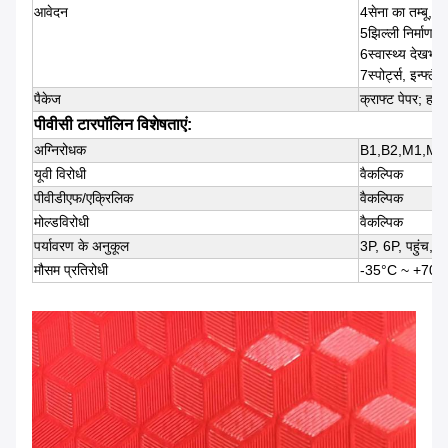
आवेदन
4सेना का तम्बू, 
5झिल्ली निर्माण स
6स्वास्थ्य देखभा
7स्पोर्ट्स, इन्फ्ल
पैकेज
क्राफ्ट पेपर; हार्ड
पीवीसी टारपॉलिन विशेषताएं:
अग्निरोधक
B1,B2,M1,M2,
यूवी विरोधी
वैकल्पिक
पीवीडीएफ/एक्रिलिक
वैकल्पिक
मोल्डविरोधी
वैकल्पिक
पर्यावरण के अनुकूल
3P, 6P, पहुंच, भा
मौसम प्रतिरोधी
-35°C ~ +70°