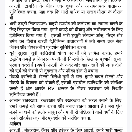
विनाइल से निर्मित, हमारे कपड़े में असाधारण जलरोधक गुण हैं,अपने
आर.वी. टायरिंग के भीतर एक शुष्क और आरामदायक वातावरण
सुनिश्चित करना, यहां तक कि भारी बारिश या खराब मौसम के दौरान
भी।
भारी ड्यूटी टिकाऊपनः बाहरी उपयोग की कठोरता का सामना करने के
लिए डिज़ाइन किया गया, हमारे कपड़े को दीर्घायु और लचीलापन के लिए
इंजीनियर किया गया है। इसकी भारी ड्यूटी संरचना आंसू, छिद्र और
घर्षण का विरोध करती है,विभिन्न वातावरणों में लंबे समय तक सेवा
जीवन और विश्वसनीय प्रदर्शन सुनिश्चित करना.
यूवी सुरक्षा: यूवी प्रतिरोधी योज्य पदार्थों को शामिल करके, हमारे
ट्यूनिंग कपड़े हानिकारक पराबैंगनी किरणों के खिलाफ प्रभावी सुरक्षा
प्रदान करते हैं।अपने आर.वी. के अंदर और बाहर रहने की जगह दोनों
को सूर्य की रोशनी से नुकसान और फीका होने से बचाना.
मोल्डो प्रतिरोधी: मोल्डो विरोधी गुणों से लैस, हमारे कपड़े मोल्डो और
मोल्डो के विकास को रोकते हैं, इसकी प्राचीन उपस्थिति को संरक्षित
करते हैं और आपके RV अस्तर के भीतर स्वच्छता की स्थिति
सुनिश्चित करते हैं।
आसान रखरखावः रखरखाव और रखरखाव को सरल बनाने के लिए,
हमारे कपड़े को साफ करना और बनाए रखना आसान है। बस धुंध,
मलबे या धब्बे को हल्के साबुन और पानी से पोंछें,आने वाले वर्षों के लिए
अपने सौंदर्यशास्त्र और प्रदर्शन को संरक्षित करना.
आवेदन
आर.वी., मोटरहोम, कैंपर और ट्रेलर के लिए आदर्श, हमारे भारी शुल्क