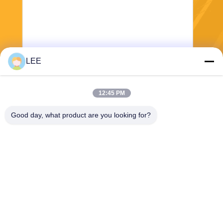
LEE
भेजना
12:45 PM
Good day, what product are you looking for?
Haining Yichuan New Material Co., Ltd.
lee@yitex.cn
86--18561831230
दूसरी मंजिल, नं. 83, अंजियांग रोड,
जियानशान न्यू एरिया, हैनिंग,