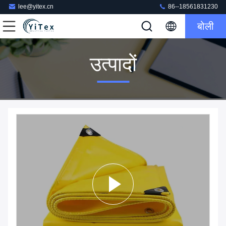
lee@yitex.cn
86--18561831230
बोली
उत्पादों