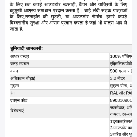
के लिए छत कपड़े आउटडोर उत्साही, कैंपर और यात्रियों के लिए
बहुमुखी आश्रय समाधान प्रदान करता है। चाहे लंबी सड़क यात्राओं
के लिए,सप्ताहांत की छुट्टी, या आउटडोर रोमांच, हमारे कपड़े
विश्वसनीय सुरक्षा और आराम प्रदान करता है जहां भी यात्रा आप ले
जाता है.
बुनियादी जानकारी:
आधार वस्त्र
100% पॉलिएस्ट
सतह उपचार
एक्रिलिक/पीवीडी
वजन
500 ग्राम ~ 150
अधिकतम चौड़ाई
3.2 मीटर
मुद्रण
मुद्रण योग्य, अनु
रंग
RAL और PANTONE
एचएस कोड
5903109010
जलरोधक, अग्नि प्रत
विशेषताएं
तन्यता, स्व-स्वच्
1ट्रक/ट्रेलर/पैल
2आउटडोर कार्यक्र
3बारिश और धूप क