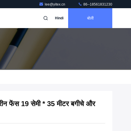
lee@yitex.cn
86--18561831230
बोली
Hindi
्क्रीन फेंस 19 सेमी * 35 मीटर बगीचे और